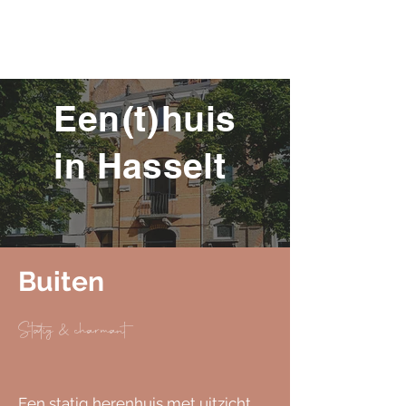
Een huis
(t)
in Hasselt
Buiten
Statig & charmant
Een statig herenhuis met uitzicht