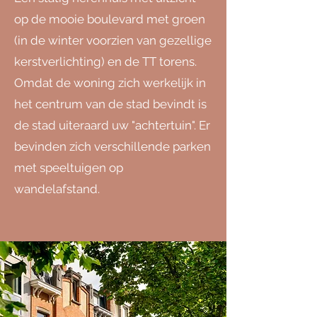
op de mooie boulevard met groen
(in de winter voorzien van gezellige
kerstverlichting) en de TT torens.
Omdat de woning zich werkelijk in
het centrum van de stad bevindt is
de stad uiteraard uw "achtertuin". Er
bevinden zich verschillende parken
met speeltuigen op
wandelafstand.