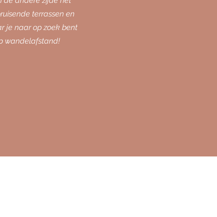
 de andere zijde het
bruisende terrassen en
r je naar op zoek bent
jk op wandelafstand!