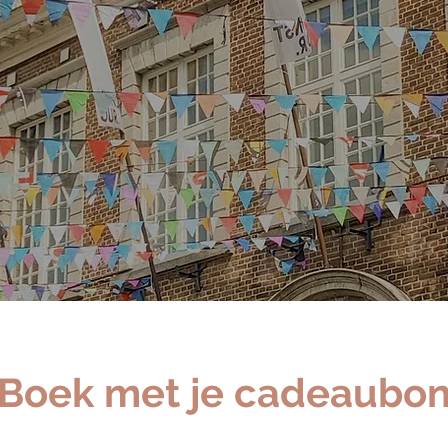
sselt heeft h
Loft 44
Boek met je cadeaubo