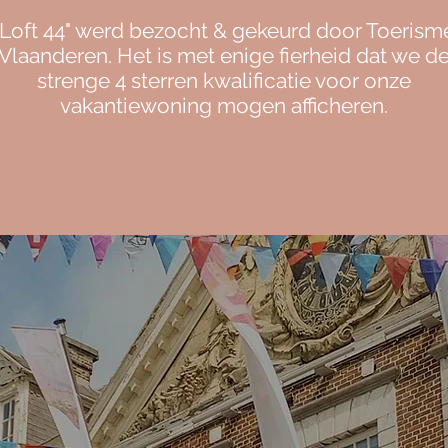
"Loft 44" werd bezocht & gekeurd door Toerism
Vlaanderen. Het is met enige fierheid dat we d
strenge 4 sterren kwalificatie voor onze
vakantiewoning mogen afficheren.