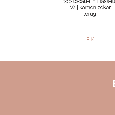
top locatie in Hasselt
Wij komen zeker
terug.
E.K