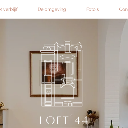
t verblijf
De omgeving
Foto's
Con