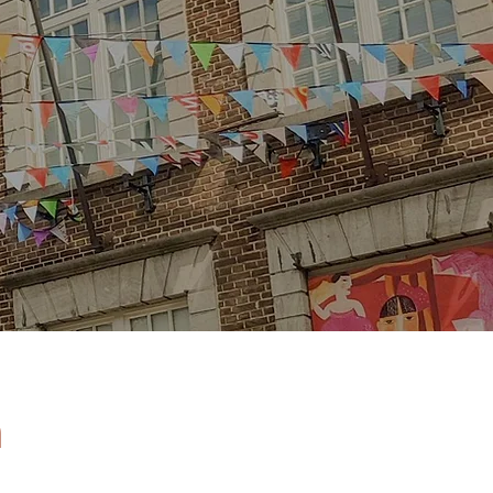
et. "
n