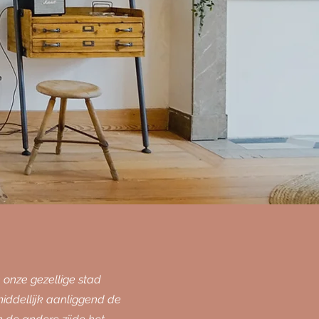
n onze gezellige stad
middellijk aanliggend de