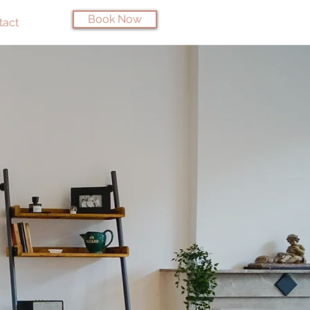
Book Now
tact