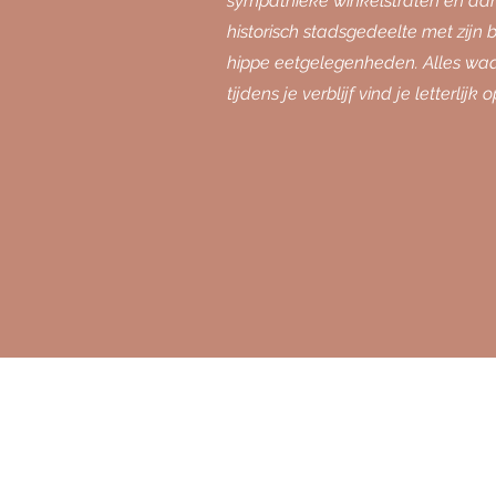
sympathieke winkelstraten en aan
historisch stadsgedeelte met zijn 
hippe eetgelegenheden. Alles waa
tijdens je verblijf vind je letterli
Ontdek
What makes us
special