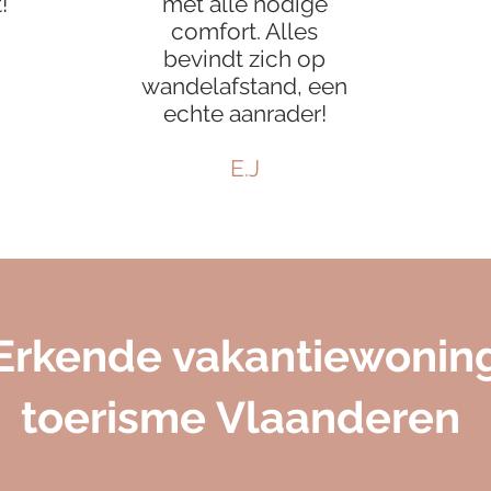
!
met alle nodige
comfort. Alles
bevindt zich op
wandelafstand, een
echte aanrader!
E.J
Erkende vakantiewonin
toerisme Vlaanderen