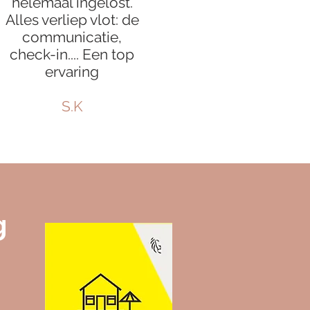
helemaal ingelost.
Alles verliep vlot: de
communicatie,
check-in.... Een top
ervaring
S.K
g